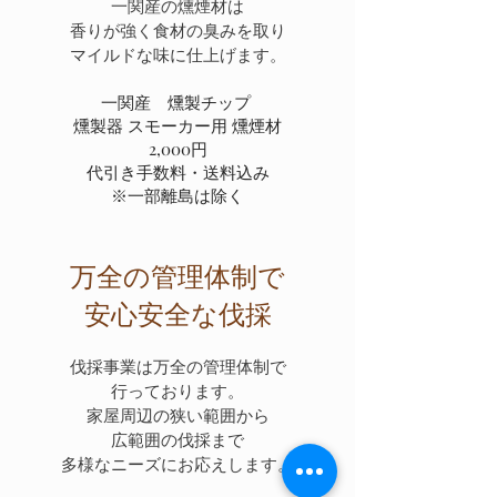
一関産の燻煙材は
香りが強く食材の臭みを取り
マイルドな味に仕上げます。
一関産 燻製チップ
燻製器 スモーカー用 燻煙材
2,000円
代引き手数料・送料込み
※一部離島は除く
万全の管理体制で
​安心安全な伐採
伐採事業は万全の管理体制で
行っております。
家屋周辺の狭い範囲から
広範囲の伐採まで
​多様なニーズにお応えします。