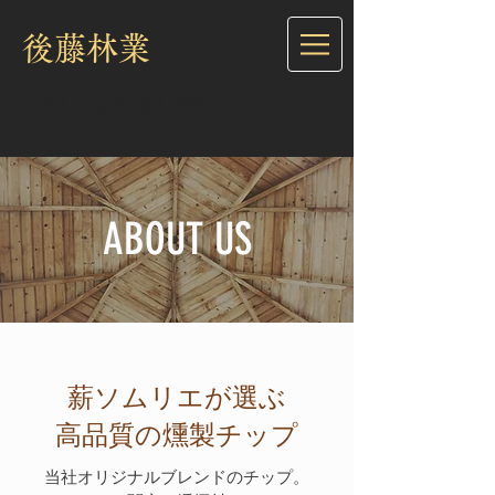
​後藤林業
TEL：
0191-63-3357
ABOUT US
薪ソムリエが選ぶ
​高品質の燻製チップ
当社オリジナル
ブレンドのチップ。